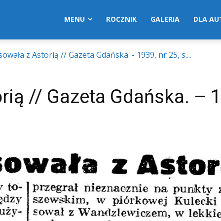
MENU
ROCZNIK
GALERIA
DLA A
owała z Astorią // Gazeta Gdańska. - 1939, nr 25, s....
rią // Gazeta Gdańska. – 