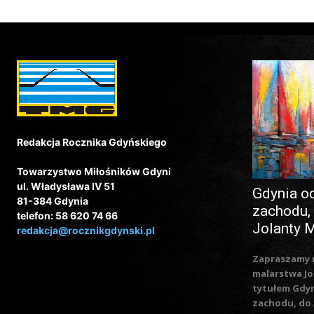
Redakcja Rocznika Gdyńskiego
Towarzystwo Miłośników Gdyni
ul. Władysława IV 51
Gdynia o
81-384 Gdynia
zachodu,
telefon: 58 620 74 66
Jolanty 
redakcja@rocznikgdynski.pl
Zapraszamy 
malarstwa Jo
tytułem Gdy
zachodu, do.