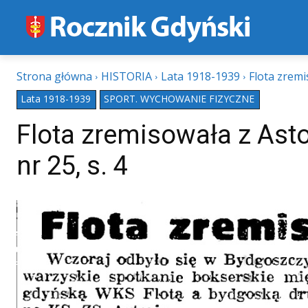
Strona główna
HISTORIA
Lata 1918-1939
Flota zremis
Lata 1918-1939
SPORT. WYCHOWANIE FIZYCZNE
Flota zremisowała z Asto
nr 25, s. 4