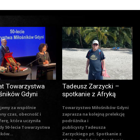
at Towarzystwa
Tadeusz Zarzycki –
śników Gdyni
spotkanie z Afryką
jemy za wspólnie
Towarzystwo Miłośników Gdyni
ny czas, obecność i
zaprasza na kolejną prelekcję
erę, która uczyniła
podróżnika i
y 50-lecia Towarzystwa
publicysty Tadeusza
ików...
Zarzyckiego pt. Spotkanie z