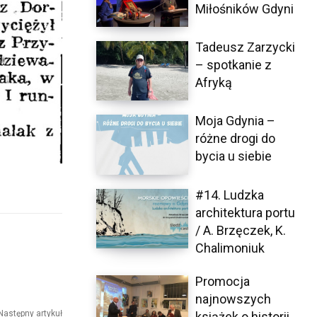
Miłośników Gdyni
Tadeusz Zarzycki
– spotkanie z
Afryką
Moja Gdynia –
różne drogi do
bycia u siebie
#14. Ludzka
architektura portu
/ A. Brzęczek, K.
Chalimoniuk
Promocja
najnowszych
Następny artykuł
książek o historii