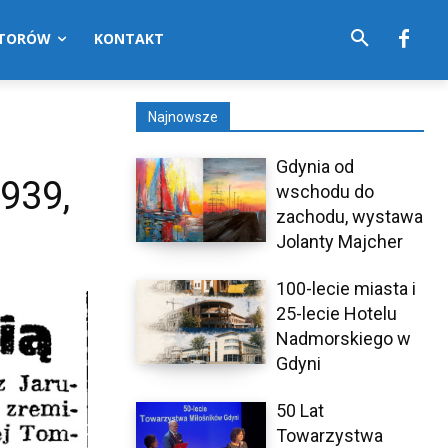
UTORÓW
KONTAKT
Najnowsze
Gdynia od
1939,
wschodu do
zachodu, wystawa
Jolanty Majcher
100-lecie miasta i
25-lecie Hotelu
Nadmorskiego w
Gdyni
50 Lat
Towarzystwa