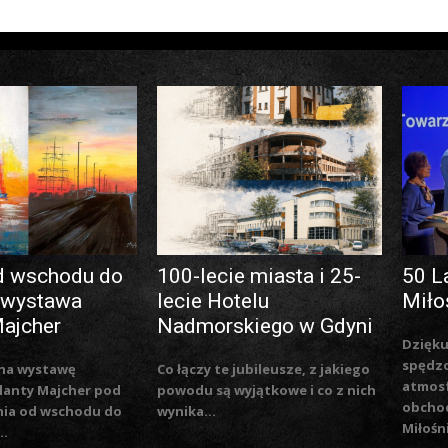
d wschodu do
100-lecie miasta i 25-
50 L
 wystawa
lecie Hotelu
Miło
Majcher
Nadmorskiego w Gdyni
Dzięku
spędzo
na wystawę
Co łączy te jubileusze, z jakiego
atmosf
lanty Majcher pod
powodu są wyjątkowe i co z nich
obchod
nia od wschodu do
wynika...
Miłośn
..