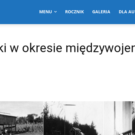
MENU
ROCZNIK
GALERIA
DLA A
ski w okresie międzywoj