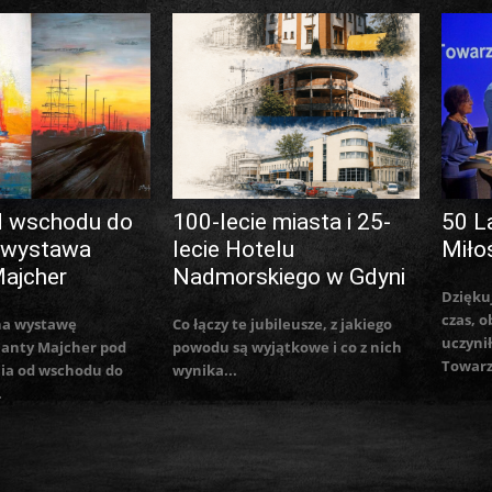
d wschodu do
100-lecie miasta i 25-
50 L
 wystawa
lecie Hotelu
Miło
Majcher
Nadmorskiego w Gdyni
Dzięku
czas, o
na wystawę
Co łączy te jubileusze, z jakiego
uczynił
lanty Majcher pod
powodu są wyjątkowe i co z nich
Towarz
ia od wschodu do
wynika...
.