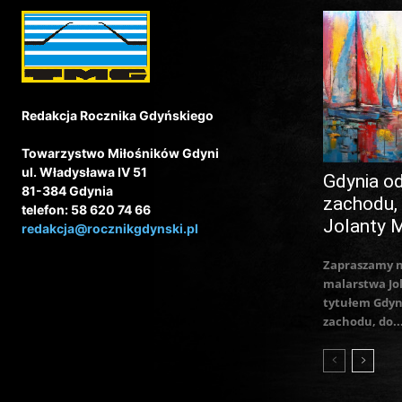
Redakcja Rocznika Gdyńskiego
Towarzystwo Miłośników Gdyni
ul. Władysława IV 51
Gdynia o
81-384 Gdynia
zachodu,
telefon: 58 620 74 66
Jolanty 
redakcja@rocznikgdynski.pl
Zapraszamy 
malarstwa Jo
tytułem Gdyn
zachodu, do..