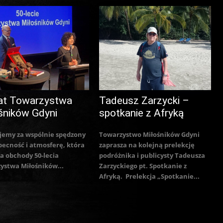
at Towarzystwa
Tadeusz Zarzycki –
śników Gdyni
spotkanie z Afryką
jemy za wspólnie spędzony
Towarzystwo Miłośników Gdyni
becność i atmosferę, która
zaprasza na kolejną prelekcję
a obchody 50-lecia
podróżnika i publicysty Tadeusza
ystwa Miłośników...
Zarzyckiego pt. Spotkanie z
Afryką. Prelekcja „Spotkanie...