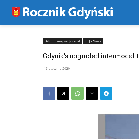
Baltic Transport Journal
BTJ - News
Gdynia’s upgraded intermodal te
13 stycznia 2020