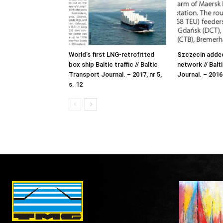
World’s first LNG-retrofitted
Szczecin added
box ship Baltic traffic // Baltic
network // Balt
Transport Journal. – 2017, nr 5,
Journal. – 20166
s. 12