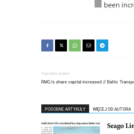
Poprzedni artykuł
RMC/s share capital increased // Baltic Transpor
PODOBNE ARTYKUŁY
WIĘCEJ OD AUTORA