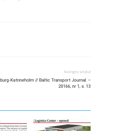
Następny artykuł
urg-Katrineholm // Baltic Transport Journal. –
20166, nr 1, s. 13