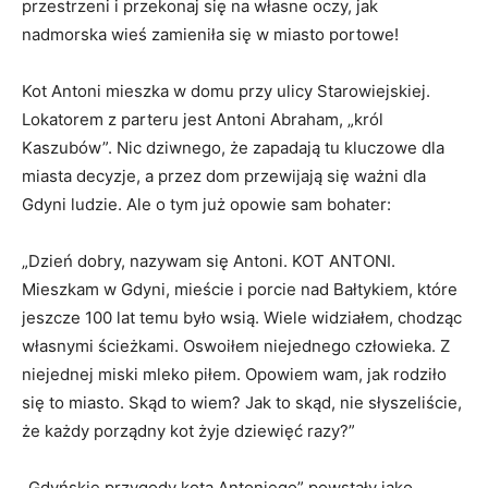
przestrzeni i przekonaj się na własne oczy, jak
nadmorska wieś zamieniła się w miasto portowe!
Kot Antoni mieszka w domu przy ulicy Starowiejskiej.
Lokatorem z parteru jest Antoni Abraham, „król
Kaszubów”. Nic dziwnego, że zapadają tu kluczowe dla
miasta decyzje, a przez dom przewijają się ważni dla
Gdyni ludzie. Ale o tym już opowie sam bohater:
„Dzień dobry, nazywam się Antoni. KOT ANTONI.
Mieszkam w Gdyni, mieście i porcie nad Bałtykiem, które
jeszcze 100 lat temu było wsią. Wiele widziałem, chodząc
własnymi ścieżkami. Oswoiłem niejednego człowieka. Z
niejednej miski mleko piłem. Opowiem wam, jak rodziło
się to miasto. Skąd to wiem? Jak to skąd, nie słyszeliście,
że każdy porządny kot żyje dziewięć razy?”
„Gdyńskie przygody kota Antoniego” powstały jako