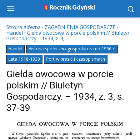
Strona główna
ZAGADNIENIA GOSPODARCZE
Handel
Giełda owocowa w porcie polskim // Biuletyn
Gospodarczy. - 1934, z. 3,...
Handel
Historia społeczno-gospodarcza do 1956 r.
Lata 1918-1939
Port w prasie i czasopismach
Giełda owocowa w porcie
polskim // Biuletyn
Gospodarczy. – 1934, z. 3, s.
37-39