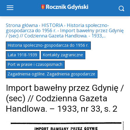
Strona główna
HISTORIA
Historia społeczno-
gospodarcza do 1956 r.
Import bawełny przez Gdynię
/ (sec) // Codzienna Gazeta Handlowa. - 1933,...
Historia społeczno-gospodarcza do 1956 r.
Lata 1918-1939
Kontakty zagraniczne
Port w prasie i czasopismach
Zagadnienia ogólne. Zagadnienia gospodarcze
Import bawełny przez Gdynię /
(sec) // Codzienna Gazeta
Handlowa. – 1933, nr 33, s. 2