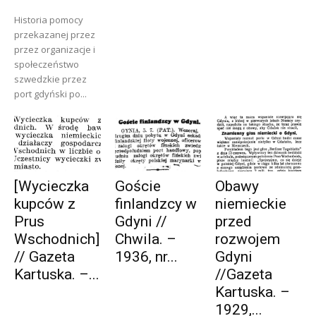
Historia pomocy
przekazanej przez
przez organizacje i
społeczeństwo
szwedzkie przez
port gdyński po...
[Wycieczka
Goście
Obawy
kupców z
finlandzcy w
niemieckie
Prus
Gdyni //
przed
Wschodnich]
Chwila. –
rozwojem
// Gazeta
1936, nr...
Gdyni
Kartuska. –...
//Gazeta
Kartuska. –
1929,...