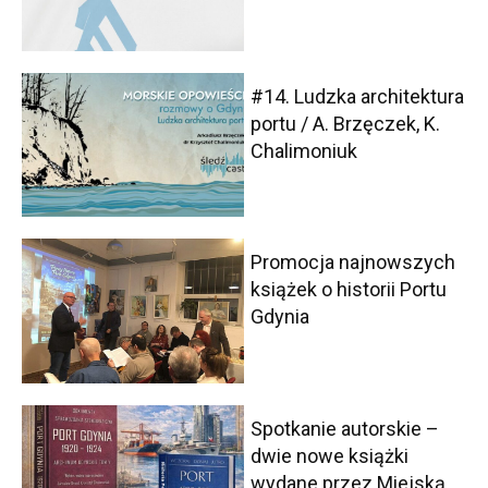
#14. Ludzka architektura
portu / A. Brzęczek, K.
Chalimoniuk
Promocja najnowszych
książek o historii Portu
Gdynia
Spotkanie autorskie –
dwie nowe książki
wydane przez Miejską...