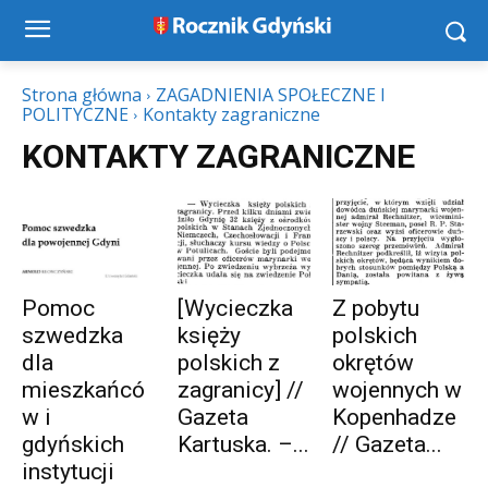
Strona główna
ZAGADNIENIA SPOŁECZNE I
POLITYCZNE
Kontakty zagraniczne
KONTAKTY ZAGRANICZNE
Pomoc
[Wycieczka
Z pobytu
szwedzka
księży
polskich
dla
polskich z
okrętów
mieszkańcó
zagranicy] //
wojennych w
w i
Gazeta
Kopenhadze
gdyńskich
Kartuska. –...
// Gazeta...
instytucji