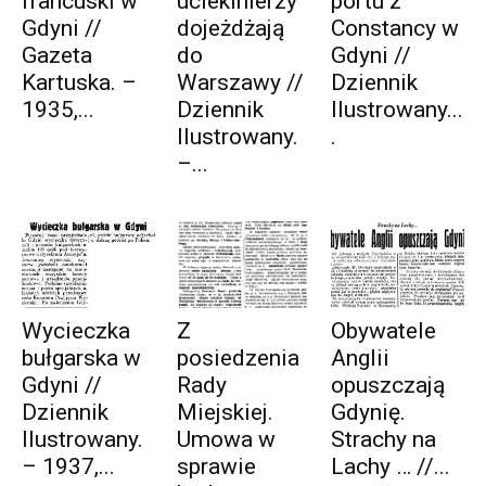
francuski w
uciekinierzy
portu z
Gdyni //
dojeżdżają
Constancy w
Gazeta
do
Gdyni //
Kartuska. –
Warszawy //
Dziennik
1935,...
Dziennik
Ilustrowany...
Ilustrowany.
.
–...
Wycieczka
Z
Obywatele
bułgarska w
posiedzenia
Anglii
Gdyni //
Rady
opuszczają
Dziennik
Miejskiej.
Gdynię.
Ilustrowany.
Umowa w
Strachy na
– 1937,...
sprawie
Lachy … //...