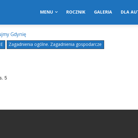
MENU
ROCZNIK
GALERIA
DLA A
jmy Gdynię
ZE
Zagadnienia ogólne. Zagadnienia gospodarcze
s. 5