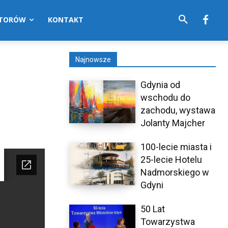
UTORÓW
KONTAKT
Najnowsze
Gdynia od
wschodu do
zachodu, wystawa
Jolanty Majcher
100-lecie miasta i
25-lecie Hotelu
Nadmorskiego w
Gdyni
50 Lat
Towarzystwa