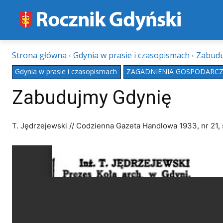
Strona główna
Gdynia w prasie i czasopismach
Zabudu
Gdynia w prasie i czasopismach
ZAGADNIENIA GOSPODARC
Zabudujmy Gdynię
T. Jędrzejewski // Codzienna Gazeta Handlowa 1933, nr 21, 