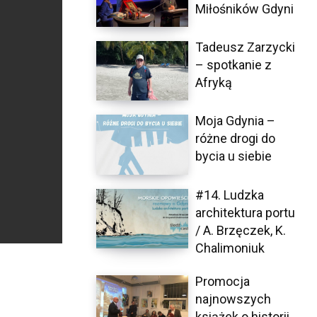
Miłośników Gdyni
Tadeusz Zarzycki
– spotkanie z
Afryką
Moja Gdynia –
różne drogi do
bycia u siebie
#14. Ludzka
architektura portu
/ A. Brzęczek, K.
Chalimoniuk
Promocja
najnowszych
książek o historii