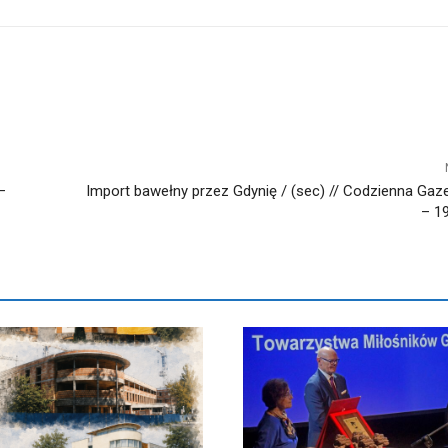
–
Import bawełny przez Gdynię / (sec) // Codzienna Gaz
– 19