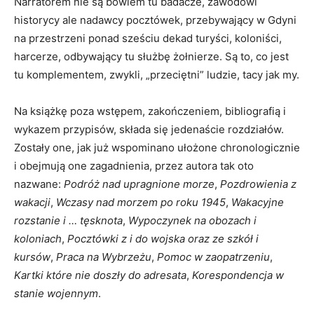
Narratorem nie są bowiem tu badacze, zawodowi
historycy ale nadawcy pocztówek, przebywający w Gdyni
na przestrzeni ponad sześciu dekad turyści, koloniści,
harcerze, odbywający tu służbę żołnierze. Są to, co jest
tu komplementem, zwykli, „przeciętni” ludzie, tacy jak my.
Na książkę poza wstępem, zakończeniem, bibliografią i
wykazem przypisów, składa się jedenaście rozdziałów.
Zostały one, jak już wspominano ułożone chronologicznie
i obejmują one zagadnienia, przez autora tak oto
nazwane:
Podróż nad upragnione morze
,
Pozdrowienia z
wakacji
,
Wczasy nad morzem po roku 1945
,
Wakacyjne
rozstanie i … tęsknota
,
Wypoczynek na obozach i
koloniach
,
Pocztówki z i do wojska oraz ze szkół i
kursów
,
Praca na Wybrzeżu
,
Pomoc w zaopatrzeniu
,
Kartki które nie doszły do adresata
,
Korespondencja w
stanie wojennym
.