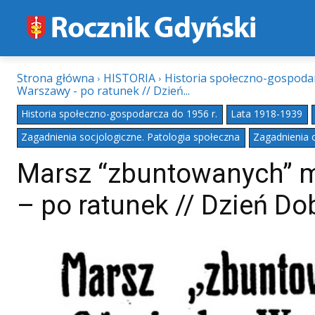
Strona główna
HISTORIA
Historia społeczno-gospodar
Warszawy - po ratunek // Dzień...
Historia społeczno-gospodarcza do 1956 r.
Lata 1918-1939
Zagadnienia socjologiczne. Patologia społeczna
Zagadnienia o
Marsz “zbuntowanych” m
– po ratunek // Dzień Dob