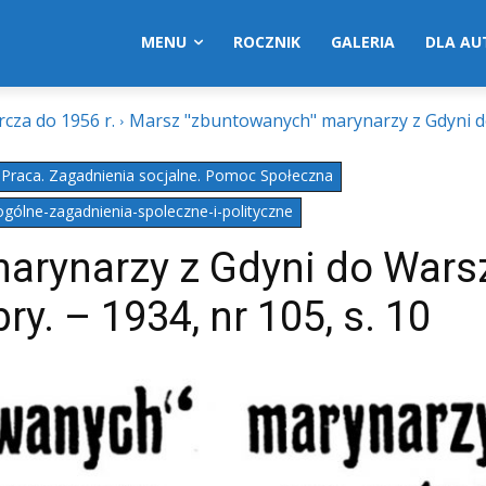
MENU
ROCZNIK
GALERIA
DLA A
cza do 1956 r.
Marsz "zbuntowanych" marynarzy z Gdyni 
Praca. Zagadnienia socjalne. Pomoc Społeczna
gólne-zagadnienia-spoleczne-i-polityczne
arynarzy z Gdyni do War
ry. – 1934, nr 105, s. 10