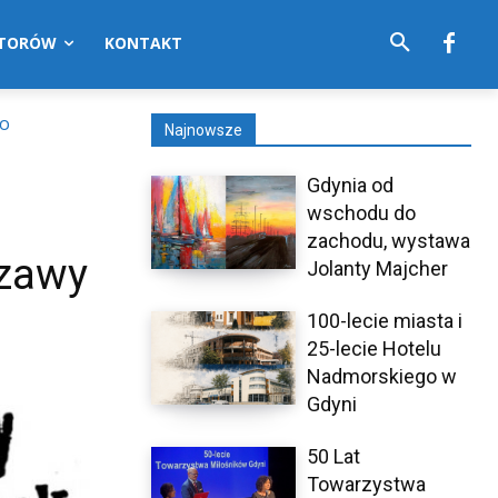
UTORÓW
KONTAKT
do
Najnowsze
Gdynia od
wschodu do
zachodu, wystawa
szawy
Jolanty Majcher
100-lecie miasta i
25-lecie Hotelu
Nadmorskiego w
Gdyni
50 Lat
Towarzystwa