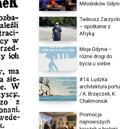
Miłośników Gdyni
Tadeusz Zarzycki
– spotkanie z
Afryką
Moja Gdynia –
różne drogi do
bycia u siebie
#14. Ludzka
architektura portu
/ A. Brzęczek, K.
Chalimoniuk
Promocja
najnowszych
książek o historii