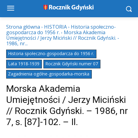
Strona główna
HISTORIA
Historia społeczno-
gospodarcza do 1956 r.
Morska Akademia
Umiejętności / Jerzy Miciński // Rocznik Gdyński. -
1986, nr...
Historia społeczno-gospodarcza do 1956 r.
Lata 1918-1939
Rocznik Gdyński numer 07
Zagadnienia ogólne-gospodarka-morska
Morska Akademia
Umiejętności / Jerzy Miciński
// Rocznik Gdyński. – 1986, nr
7, s. [87]-102. – Il.