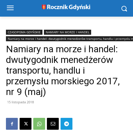
CZASOPISMA GDYŃSKIE
NAMIARY NA MORZE I HANDEL
Namiary na morze i handel: dwutygodnik menedżerów transportu, handlu i przemysłu 
Namiary na morze i handel:
dwutygodnik menedżerów
transportu, handlu i
przemysłu morskiego 2017,
nr 9 (maj)
15 listopada 2018