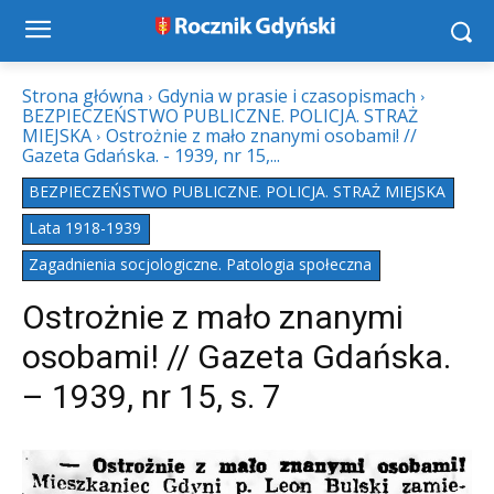
Strona główna
Gdynia w prasie i czasopismach
BEZPIECZEŃSTWO PUBLICZNE. POLICJA. STRAŻ
MIEJSKA
Ostrożnie z mało znanymi osobami! //
Gazeta Gdańska. - 1939, nr 15,...
BEZPIECZEŃSTWO PUBLICZNE. POLICJA. STRAŻ MIEJSKA
Lata 1918-1939
Zagadnienia socjologiczne. Patologia społeczna
Ostrożnie z mało znanymi
osobami! // Gazeta Gdańska.
– 1939, nr 15, s. 7