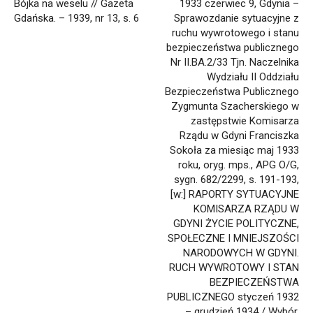
Bójka na weselu // Gazeta
1933 czerwiec 9, Gdynia –
Gdańska. – 1939, nr 13, s. 6
Sprawozdanie sytuacyjne z
ruchu wywrotowego i stanu
bezpieczeństwa publicznego
Nr II.BA.2/33 Tjn. Naczelnika
Wydziału II Oddziału
Bezpieczeństwa Publicznego
Zygmunta Szacherskiego w
zastępstwie Komisarza
Rządu w Gdyni Franciszka
Sokoła za miesiąc maj 1933
roku, oryg. mps., APG O/G,
sygn. 682/2299, s. 191-193,
[w:] RAPORTY SYTUACYJNE
KOMISARZA RZĄDU W
GDYNI ŻYCIE POLITYCZNE,
SPOŁECZNE I MNIEJSZOŚCI
NARODOWYCH W GDYNI.
RUCH WYWROTOWY I STAN
BEZPIECZEŃSTWA
PUBLICZNEGO styczeń 1932
– grudzień 1934 / Wybór,