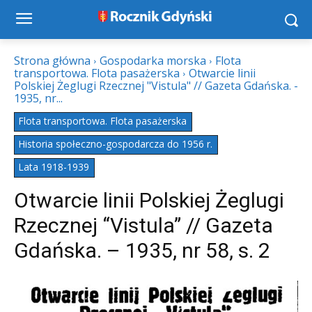
Strona główna
Gospodarka morska
Flota
transportowa. Flota pasażerska
Otwarcie linii
Polskiej Żeglugi Rzecznej "Vistula" // Gazeta Gdańska. -
1935, nr...
Flota transportowa. Flota pasażerska
Historia społeczno-gospodarcza do 1956 r.
Lata 1918-1939
Otwarcie linii Polskiej Żeglugi
Rzecznej “Vistula” // Gazeta
Gdańska. – 1935, nr 58, s. 2