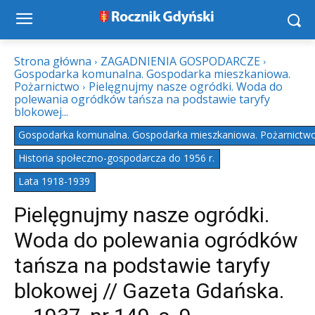
Strona główna
ZAGADNIENIA GOSPODARCZE
Gospodarka komunalna. Gospodarka mieszkaniowa.
Pożarnictwo
Pielęgnujmy nasze ogródki. Woda do
polewania ogródków tańsza na podstawie taryfy
blokowej...
Gospodarka komunalna. Gospodarka mieszkaniowa. Pożarnictw
Historia społeczno-gospodarcza do 1956 r.
Lata 1918-1939
Pielęgnujmy nasze ogródki.
Woda do polewania ogródków
tańsza na podstawie taryfy
blokowej // Gazeta Gdańska.