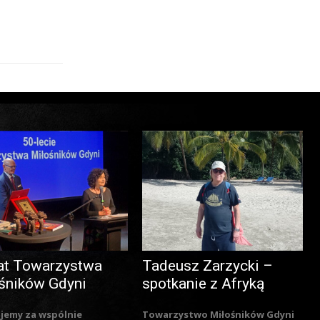
at Towarzystwa
Tadeusz Zarzycki –
śników Gdyni
spotkanie z Afryką
jemy za wspólnie
Towarzystwo Miłośników Gdyni