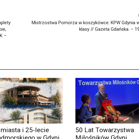
plety
Mistrzostwa Pomorza w koszykówce. KPW Gdynia w
bie,
klasy // Gazeta Gdańska. – 193
YK –
 miasta i 25-lecie
50 Lat Towarzystwa
admorskiego w Gdyni
Miłośników Gdyni