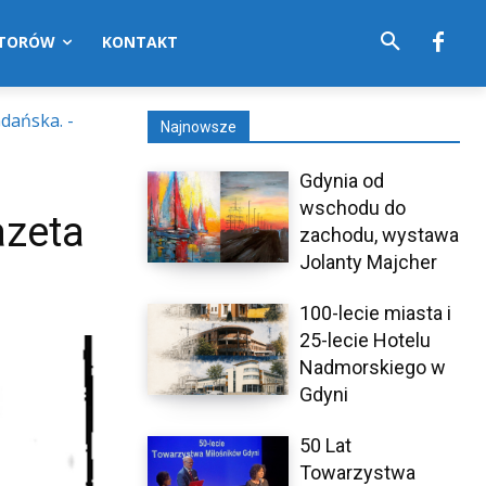
UTORÓW
KONTAKT
Gdańska. -
Najnowsze
Gdynia od
wschodu do
azeta
zachodu, wystawa
Jolanty Majcher
100-lecie miasta i
25-lecie Hotelu
Nadmorskiego w
Gdyni
50 Lat
Towarzystwa