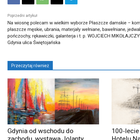
Poprzedni artykuł
Na wiosnę polecam w wielkim wyborze Płaszcze damskie – kom
płaszcze męskie, ubrania, materjały wełniane, bawełniane, jedwa
pończochy, rękawiczki, galanterja i t. p. WOJCIECH MIKOŁAJCZ
Gdynia ulica Świętojańska
Przeczytaj również
Gdynia od wschodu do
100-lecie
zachodu, wystawa Jolanty
Hotelu N