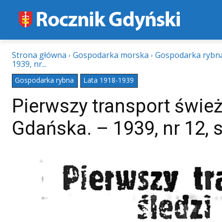
Strona główna
Gospodarka morska
Gospodarka rybn
1939, nr...
Gospodarka rybna
Lata 1918-1939
Pierwszy transport śwież
Gdańska. – 1939, nr 12, s