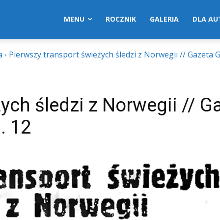
MENU
ROCZNIK
GALERIA
DLA A
a
Pierwszy transport świeżych śledzi z Norwegii // Gazeta 
ych śledzi z Norwegii // G
. 12