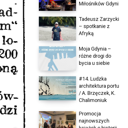
Miłośników Gdyni
Tadeusz Zarzycki
– spotkanie z
Afryką
Moja Gdynia –
różne drogi do
bycia u siebie
#14. Ludzka
architektura portu
/ A. Brzęczek, K.
Chalimoniuk
Promocja
najnowszych
książek o historii