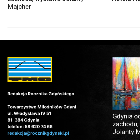
Majcher
Redakcja Rocznika Gdyńskiego
Towarzystwo Miłośników Gdyni
ul. Władysława IV 51
Gdynia o
81-384 Gdynia
zachodu,
telefon: 58 620 74 66
Jolanty 
redakcja@rocznikgdynski.pl