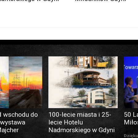
d wschodu do
100-lecie miasta i 25-
50 L
 wystawa
lecie Hotelu
Miło
Majcher
Nadmorskiego w Gdyni
Dzięku