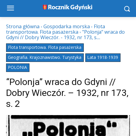
Strona główna
Gospodarka morska
Flota
transportowa. Flota pasażerska
"Polonja" wraca do
Gdyni // Dobry Wieczór. - 1932, nr 173, s....
Flota transportowa. Flota pasażerska
Geografia. Krajoznawstwo. Turystyka
Lata 1918-1939
POLONIA
“Polonja” wraca do Gdyni //
Dobry Wieczór. – 1932, nr 173,
s. 2