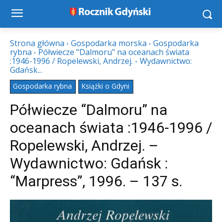
Strona główna
Gospodarka morska
Gospodarka
rybna
Półwiecze "Dalmoru" na oceanach świata
:1946-1996 / Ropelewski, Andrzej. - Wydawnictwo:
Gdańsk...
Gospodarka rybna
Książki o Gdyni
Półwiecze “Dalmoru” na
oceanach świata :1946-1996 /
Ropelewski, Andrzej. –
Wydawnictwo: Gdańsk :
“Marpress”, 1996. – 137 s.