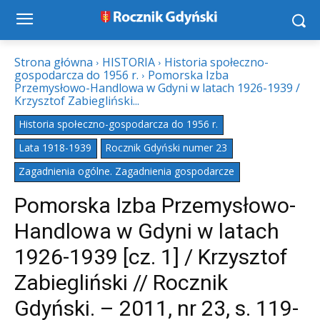
Strona główna
HISTORIA
Historia społeczno-
gospodarcza do 1956 r.
Pomorska Izba
Przemysłowo-Handlowa w Gdyni w latach 1926-1939 /
Krzysztof Zabiegliński...
Historia społeczno-gospodarcza do 1956 r.
Lata 1918-1939
Rocznik Gdyński numer 23
Zagadnienia ogólne. Zagadnienia gospodarcze
Pomorska Izba Przemysłowo-
Handlowa w Gdyni w latach
1926-1939 [cz. 1] / Krzysztof
Zabiegliński // Rocznik
Gdyński. – 2011, nr 23, s. 119-