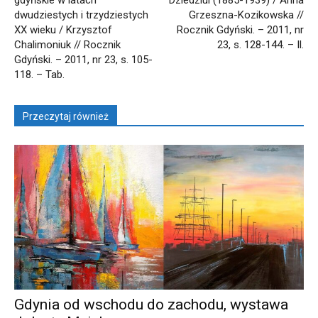
gdyńskie w latach
Dziedziul (1885-1939) / Anna
dwudziestych i trzydziestych
Grzeszna-Kozikowska //
XX wieku / Krzysztof
Rocznik Gdyński. – 2011, nr
Chalimoniuk // Rocznik
23, s. 128-144. – Il.
Gdyński. – 2011, nr 23, s. 105-
118. – Tab.
Przeczytaj również
Gdynia od wschodu do zachodu, wystawa