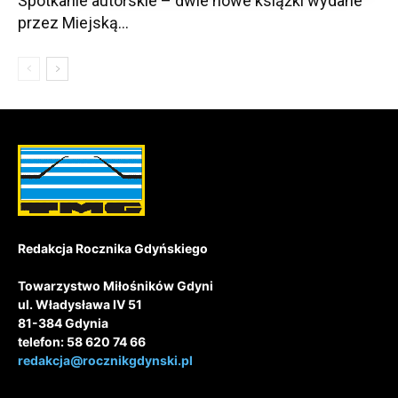
Spotkanie autorskie – dwie nowe książki wydane
przez Miejską...
Redakcja Rocznika Gdyńskiego
Towarzystwo Miłośników Gdyni
ul. Władysława IV 51
81-384 Gdynia
telefon: 58 620 74 66
redakcja@rocznikgdynski.pl