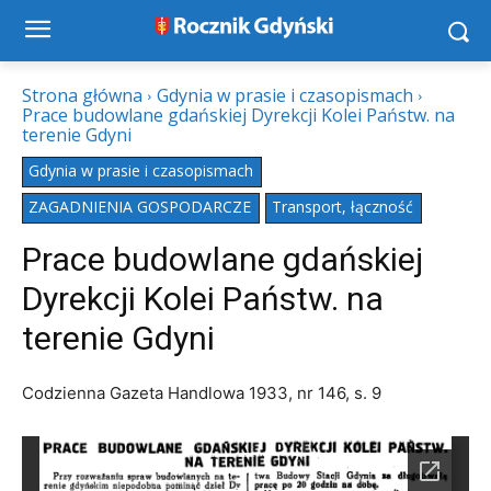
Strona główna
Gdynia w prasie i czasopismach
Prace budowlane gdańskiej Dyrekcji Kolei Państw. na
terenie Gdyni
Gdynia w prasie i czasopismach
ZAGADNIENIA GOSPODARCZE
Transport, łączność
Prace budowlane gdańskiej
Dyrekcji Kolei Państw. na
terenie Gdyni
Codzienna Gazeta Handlowa 1933, nr 146, s. 9