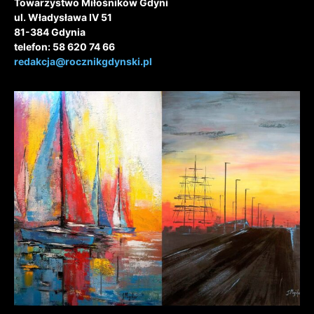
Towarzystwo Miłośników Gdyni
ul. Władysława IV 51
81-384 Gdynia
telefon: 58 620 74 66
redakcja@rocznikgdynski.pl