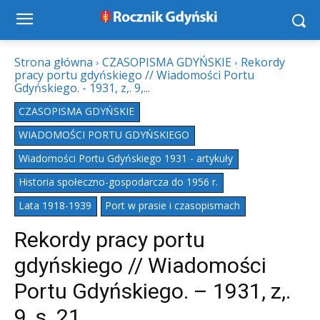
Strona główna
CZASOPISMA GDYŃSKIE
Rekordy
pracy portu gdyńskiego // Wiadomości Portu
Gdyńskiego. - 1931, z,. 9,...
CZASOPISMA GDYŃSKIE
WIADOMOŚCI PORTU GDYŃSKIEGO
Wiadomości Portu Gdyńskiego 1931 - artykuły
Historia społeczno-gospodarcza do 1956 r.
Lata 1918-1939
Port w prasie i czasopismach
Rekordy pracy portu
gdyńskiego // Wiadomości
Portu Gdyńskiego. – 1931, z,.
9, s. 21