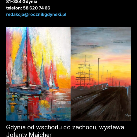
81-384 Gdynia
telefon: 58 620 74 66
redakcja@rocznikgdynski.pl
Gdynia od wschodu do zachodu, wystawa
Jolanty Majcher