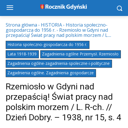
Strona główna
HISTORIA
Historia społeczno-
gospodarcza do 1956 r.
Rzemiosło w Gdyni nad
przepaścią! Świat pracy nad polskim morzem / L....
Historia społeczno-gospodarcza do 1956 r.
Lata 1918-1939
Zagadnienia ogólne Przemysł. Rzemiosło
Zagadnienia ogólne-zagadnienia-spoleczne-i-polityczne
Zagadnienia ogólne. Zagadnienia gospodarcze
Rzemiosło w Gdyni nad
przepaścią! Świat pracy nad
polskim morzem / L. R-ch. //
Dzień Dobry. – 1938, nr 15, s. 4