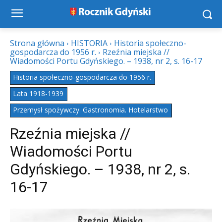
Strona główna
HISTORIA
Historia społeczno-
gospodarcza do 1956 r.
Rzeźnia miejska //
Wiadomości Portu Gdyńskiego. – 1938, nr 2, s. 16-17
Historia społeczno-gospodarcza do 1956 r.
Lata 1918-1939
Przemysł spożywczy. Gastronomia. Hotelarstwo
Rzeźnia miejska //
Wiadomości Portu
Gdyńskiego. – 1938, nr 2, s.
16-17