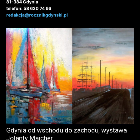
81-384 Gdynia
telefon: 58 620 74 66
redakcja@rocznikgdynski.pl
Gdynia od wschodu do zachodu, wystawa
Jolanty Majcher