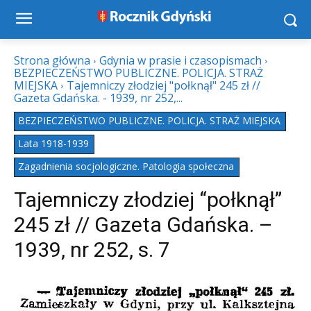
Strona główna
Gdynia w prasie i czasopismach
BEZPIECZEŃSTWO PUBLICZNE. POLICJA. STRAŻ
MIEJSKA
Tajemniczy złodziej "połknął" 245 zł //
Gazeta Gdańska. - 1939, nr 252,...
BEZPIECZEŃSTWO PUBLICZNE. POLICJA. STRAŻ MIEJSKA
Lata 1918-1939
Zagadnienia socjologiczne. Patologia społeczna
Tajemniczy złodziej “połknął”
245 zł // Gazeta Gdańska. –
1939, nr 252, s. 7