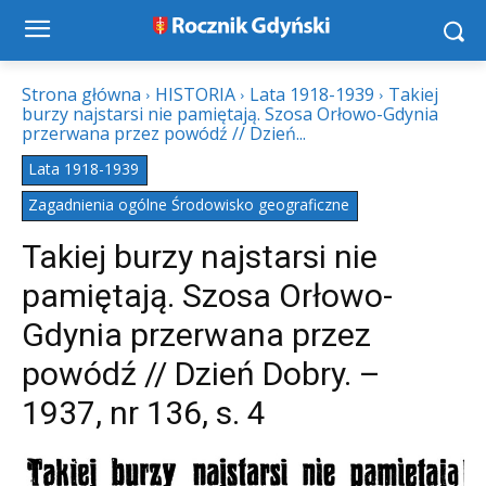
Strona główna
HISTORIA
Lata 1918-1939
Takiej
burzy najstarsi nie pamiętają. Szosa Orłowo-Gdynia
przerwana przez powódź // Dzień...
Lata 1918-1939
Zagadnienia ogólne Środowisko geograficzne
Takiej burzy najstarsi nie
pamiętają. Szosa Orłowo-
Gdynia przerwana przez
powódź // Dzień Dobry. –
1937, nr 136, s. 4