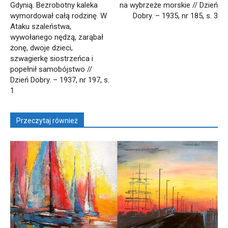
Gdynią. Bezrobotny kaleka
na wybrzeże morskie // Dzień
wymordował całą rodzinę. W
Dobry. – 1935, nr 185, s. 3
Ataku szaleństwa,
wywołanego nędzą, zarąbał
żonę, dwoje dzieci,
szwagierkę siostrzeńca i
popełnił samobójstwo //
Dzień Dobry. – 1937, nr 197, s.
1
Przeczytaj również