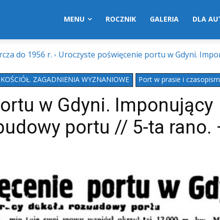
MENU
ROCZNIK
GALERIA
DLA A
cza do 1956 r.
Uroczyste poświęcenie portu w Gdyni. Impo
KOŚCIÓŁ. ZAGADNIENIA WYZNANIOWE
Port w prasie i czasopis
ortu w Gdyni. Imponujący
udowy portu // 5-ta rano. 