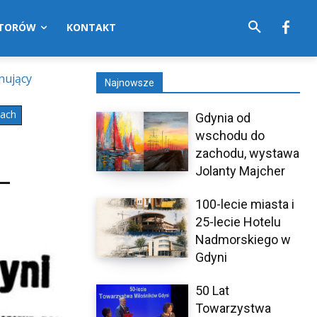
UTORÓW
KONTAKT
nujący
Najnowsze
mach
Gdynia od
wschodu do
zachodu, wystawa
Jolanty Majcher
–
100-lecie miasta i
25-lecie Hotelu
Nadmorskiego w
Gdyni
50 Lat
Towarzystwa