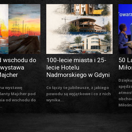
d wschodu do
100-lecie miasta i 25-
50 L
 wystawa
lecie Hotelu
Miło
Majcher
Nadmorskiego w Gdyni
Dzięku
spędzo
na wystawę
Co łączy te jubileusze, z jakiego
atmosf
lanty Majcher pod
powodu są wyjątkowe i co z nich
obchod
nia od wschodu do
wynika...
Miłośn
..