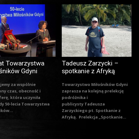
at Towarzystwa
Tadeusz Zarzycki –
śników Gdyni
spotkanie z Afryką
jemy za wspólnie
Towarzystwo Miłośników Gdyni
ny czas, obecność i
zaprasza na kolejną prelekcję
erę, która uczyniła
podróżnika i
y 50-lecia Towarzystwa
publicysty Tadeusza
ików...
Zarzyckiego pt. Spotkanie z
Afryką. Prelekcja „Spotkanie...