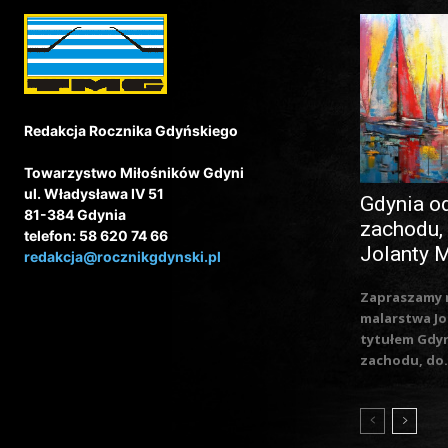
Redakcja Rocznika Gdyńskiego
Towarzystwo Miłośników Gdyni
ul. Władysława IV 51
Gdynia o
81-384 Gdynia
zachodu,
telefon: 58 620 74 66
Jolanty 
redakcja@rocznikgdynski.pl
Zapraszamy 
malarstwa Jo
tytułem Gdy
zachodu, do.