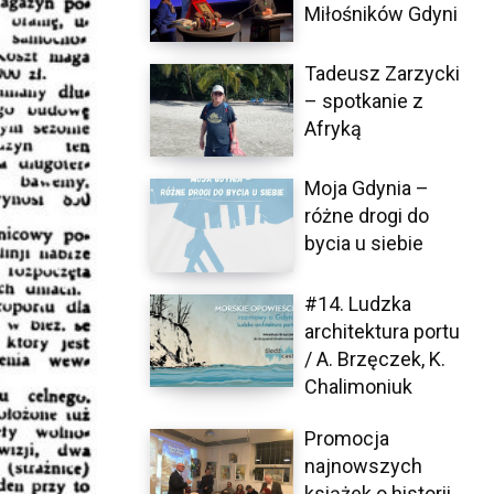
Miłośników Gdyni
Tadeusz Zarzycki
– spotkanie z
Afryką
Moja Gdynia –
różne drogi do
bycia u siebie
#14. Ludzka
architektura portu
/ A. Brzęczek, K.
Chalimoniuk
Promocja
najnowszych
książek o historii