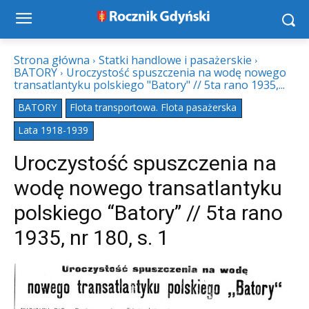
Strona główna
Statki handlowe i pasażerskie
BATORY
Uroczystość spuszczenia na wodę nowego
transatlantyku polskiego "Batory" // 5ta rano 1935,...
BATORY
Flota transportowa. Flota pasażerska
Lata 1918-1939
Uroczystość spuszczenia na
wodę nowego transatlantyku
polskiego “Batory” // 5ta rano
1935, nr 180, s. 1