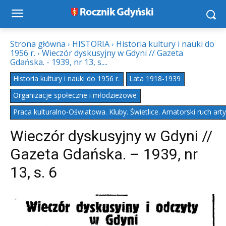
Strona główna
HISTORIA
Historia kultury i nauki do
1956 r.
Wieczór dyskusyjny w Gdyni // Gazeta
Gdańska. - 1939, nr 13, s....
Historia kultury i nauki do 1956 r.
Lata 1918-1939
Organizacje społeczne i młodzieżowe
Praca kulturalno-Oświatowa. Kluby. Świetlice. Amatorski ruch art
Wieczór dyskusyjny w Gdyni //
Gazeta Gdańska. – 1939, nr
13, s. 6