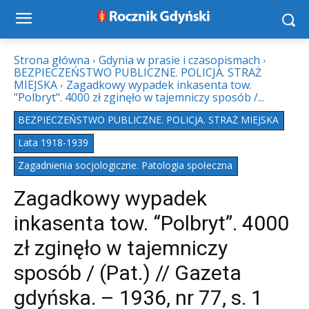
Strona główna
Gdynia w prasie i czasopismach
BEZPIECZEŃSTWO PUBLICZNE. POLICJA. STRAŻ
MIEJSKA
Zagadkowy wypadek inkasenta tow.
"Polbryt". 4000 zł zginęło w tajemniczy sposób /...
BEZPIECZEŃSTWO PUBLICZNE. POLICJA. STRAŻ MIEJSKA
Lata 1918-1939
Zagadnienia socjologiczne. Patologia społeczna
Zagadkowy wypadek
inkasenta tow. “Polbryt”. 4000
zł zginęło w tajemniczy
sposób / (Pat.) // Gazeta
gdyńska. – 1936, nr 77, s. 1