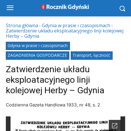
Strona główna
Gdynia w prasie i czasopismach
Zatwierdzenie układu eksploatacyjnego linji kolejowej
Herby – Gdynia
Gdynia w prasie i czasopismach
ZAGADNIENIA GOSPODARCZE
Transport, łączność
Zatwierdzenie układu
eksploatacyjnego linji
kolejowej Herby – Gdynia
Codzienna Gazeta Handlowa 1933, nr 48, s. 2