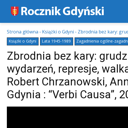
Strona główna
Książki o Gdyni
Zbrodnia bez kary: grud
Książki o Gdyni
Lata 1945-1989
Zagadnienia ogólne-zagadni
Zbrodnia bez kary: grudz
wydarzeń, represje, walka
Robert Chrzanowski, An
Gdynia : “Verbi Causa”, 2