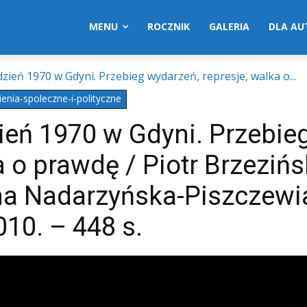
MENU
ROCZNIK
GALERIA
DLA A
zień 1970 w Gdyni. Przebieg wydarzeń, represje, walka o...
enia-spoleczne-i-polityczne
ień 1970 w Gdyni. Przebie
 o prawdę / Piotr Brzezińsk
na Nadarzyńska-Piszczewia
010. – 448 s.