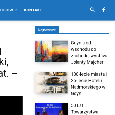
UTORÓW
KONTAKT
Najnowsze
Gdynia od
g
wschodu do
zachodu, wystawa
i,
Jolanty Majcher
t. –
100-lecie miasta i
25-lecie Hotelu
Nadmorskiego w
Gdyni
50 Lat
Towarzystwa