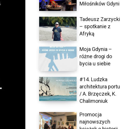
Miłośników Gdyni
Tadeusz Zarzycki
– spotkanie z
Afryką
Moja Gdynia –
różne drogi do
bycia u siebie
#14. Ludzka
architektura portu
/ A. Brzęczek, K.
Chalimoniuk
Promocja
najnowszych
książek o historii