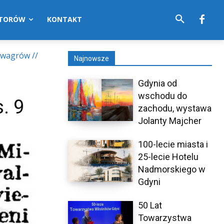
UTORÓW
KONTAKT
zwagrów //
Najnowsze
Gdynia od
wschodu do
. 9
zachodu, wystawa
Jolanty Majcher
100-lecie miasta i
25-lecie Hotelu
Nadmorskiego w
Gdyni
50 Lat
Towarzystwa