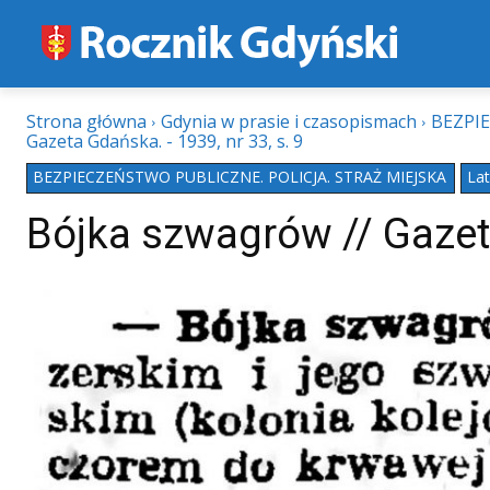
Strona główna
Gdynia w prasie i czasopismach
BEZPIE
Gazeta Gdańska. - 1939, nr 33, s. 9
BEZPIECZEŃSTWO PUBLICZNE. POLICJA. STRAŻ MIEJSKA
La
Bójka szwagrów // Gazeta