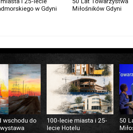
 miasta i 25-lecie
50 Lat Towarzystwa
admorskiego w Gdyni
Miłośników Gdyni
d wschodu do
100-lecie miasta i 25-
50 L
 wystawa
lecie Hotelu
Miło