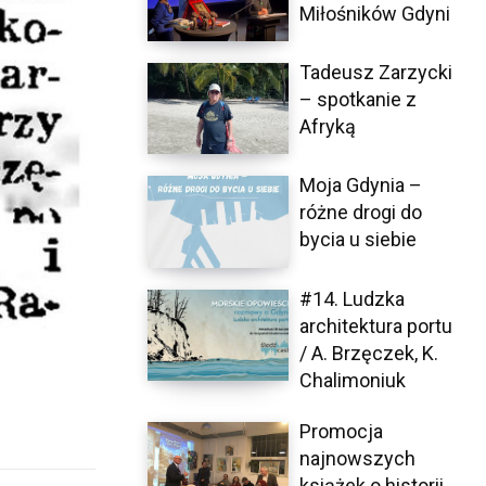
Miłośników Gdyni
Tadeusz Zarzycki
– spotkanie z
Afryką
Moja Gdynia –
różne drogi do
bycia u siebie
#14. Ludzka
architektura portu
/ A. Brzęczek, K.
Chalimoniuk
Promocja
najnowszych
książek o historii