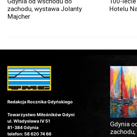
Gdynia od wschodu do
100-lecie
zachodu, wystawa Jolanty
Hotelu N
Majcher
Redakcja Rocznika Gdyńskiego
Towarzystwo Miłośników Gdyni
ul. Władysława IV 51
Gdynia o
81-384 Gdynia
zachodu,
telefon: 58 620 74 66