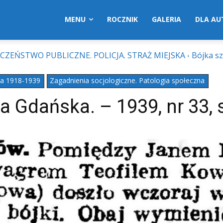
MENU
ROCZNIK
GALERIA
DLA A
CZEŃSTWO PUBLICZNE. POLICJA. STRAŻ MIEJSKA
Bójka s
ta 1918-1939
Zagadnienia socjologiczne. Patologia społeczna
 Gdańska. – 1939, nr 33, s