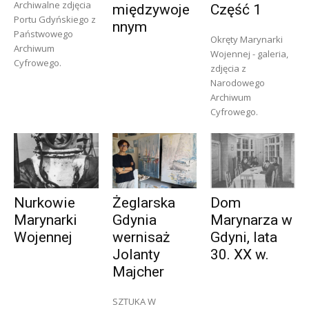
Archiwalne zdjęcia
międzywoje
Część 1
Portu Gdyńskiego z
nnym
Państwowego
Okręty Marynarki
Archiwum
Wojennej - galeria,
Cyfrowego.
zdjęcia z
Narodowego
Archiwum
Cyfrowego.
Nurkowie
Żeglarska
Dom
Marynarki
Gdynia
Marynarza w
Wojennej
wernisaż
Gdyni, lata
Jolanty
30. XX w.
Majcher
SZTUKA W