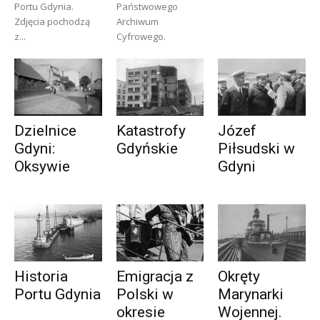
Portu Gdynia.
Państwowego
Zdjęcia pochodzą
Archiwum
z...
Cyfrowego.
Dzielnice
Katastrofy
Józef
Gdyni:
Gdyńskie
Piłsudski w
Oksywie
Gdyni
Historia
Emigracja z
Okręty
Portu Gdynia
Polski w
Marynarki
okresie
Wojennej.