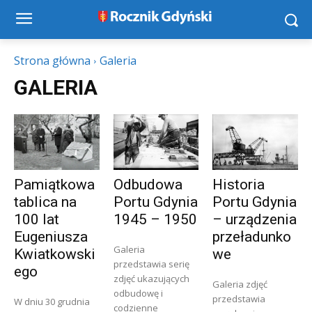
Strona główna
Galeria
GALERIA
Pamiątkowa
Odbudowa
Historia
tablica na
Portu Gdynia
Portu Gdynia
100 lat
1945 – 1950
– urządzenia
Eugeniusza
przeładunko
Galeria
Kwiatkowski
we
przedstawia serię
ego
zdjęć ukazujących
Galeria zdjęć
odbudowę i
przedstawia
W dniu 30 grudnia
codzienne