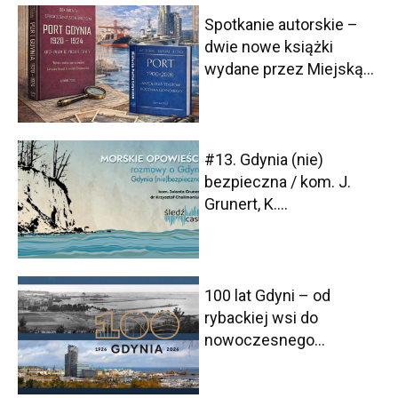
Spotkanie autorskie –
dwie nowe książki
wydane przez Miejską...
#13. Gdynia (nie)
bezpieczna / kom. J.
Grunert, K....
100 lat Gdyni – od
rybackiej wsi do
nowoczesnego...