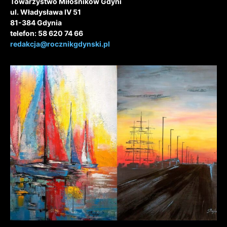
Towarzystwo Miłośników Gdyni
ul. Władysława IV 51
81-384 Gdynia
telefon: 58 620 74 66
redakcja@rocznikgdynski.pl