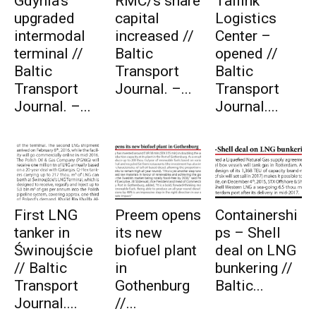
Gdynia’s
RMC/s share
Tallink
upgraded
capital
Logistics
intermodal
increased //
Center –
terminal //
Baltic
opened //
Baltic
Transport
Baltic
Transport
Journal. –...
Transport
Journal. –...
Journal....
First LNG
Preem opens
Containershi
tanker in
its new
ps – Shell
Świnoujście
biofuel plant
deal on LNG
// Baltic
in
bunkering //
Transport
Gothenburg
Baltic...
Journal....
//...