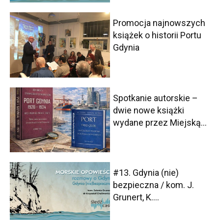
Promocja najnowszych
książek o historii Portu
Gdynia
Spotkanie autorskie –
dwie nowe książki
wydane przez Miejską...
#13. Gdynia (nie)
bezpieczna / kom. J.
Grunert, K....