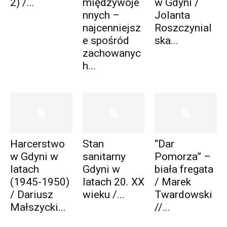
2) /...
międzywoje
w Gdyni /
nnych –
Jolanta
najcenniejsz
Roszczynial
e spośród
ska...
zachowanyc
h...
Harcerstwo
Stan
“Dar
w Gdyni w
sanitarny
Pomorza” –
latach
Gdyni w
biała fregata
(1945-1950)
latach 20. XX
/ Marek
/ Dariusz
wieku /...
Twardowski
Małszycki...
//...