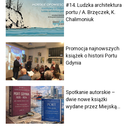
#14. Ludzka architektura
portu / A. Brzęczek, K.
Chalimoniuk
Promocja najnowszych
książek o historii Portu
Gdynia
Spotkanie autorskie –
dwie nowe książki
wydane przez Miejską...