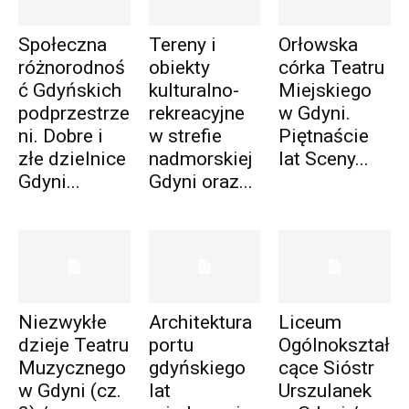
Społeczna
Tereny i
Orłowska
różnorodnoś
obiekty
córka Teatru
ć Gdyńskich
kulturalno-
Miejskiego
podprzestrze
rekreacyjne
w Gdyni.
ni. Dobre i
w strefie
Piętnaście
złe dzielnice
nadmorskiej
lat Sceny...
Gdyni...
Gdyni oraz...
Niezwykłe
Architektura
Liceum
dzieje Teatru
portu
Ogólnokształ
Muzycznego
gdyńskiego
cące Sióstr
w Gdyni (cz.
lat
Urszulanek