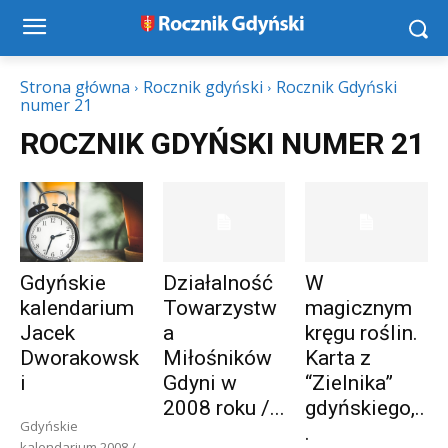
Strona główna
Rocznik gdyński
Rocznik Gdyński
numer 21
ROCZNIK GDYŃSKI NUMER 21
Gdyńskie
Działalność
W
kalendarium
Towarzystw
magicznym
Jacek
a
kręgu roślin.
Dworakowsk
Miłośników
Karta z
i
Gdyni w
“Zielnika”
2008 roku /...
gdyńskiego,..
Gdyńskie
.
kalendarium 2008 /