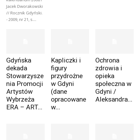
Jacek Dworakowski
// Rocznik Gdyński.
- 2009, nr 21, s....
Gdyńska
Kapliczki i
Ochrona
dekada
figury
zdrowia i
Stowarzysze
przydrożne
opieka
nia Promocji
w Gdyni
społeczna w
Artystów
(dane
Gdyni /
Wybrzeża
opracowane
Aleksandra...
ERA – ART...
w...