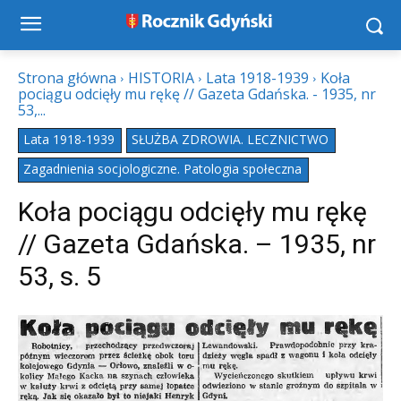
Strona główna
HISTORIA
Lata 1918-1939
Koła
pociągu odcięły mu rękę // Gazeta Gdańska. - 1935, nr
53,...
Lata 1918-1939
SŁUŻBA ZDROWIA. LECZNICTWO
Zagadnienia socjologiczne. Patologia społeczna
Koła pociągu odcięły mu rękę
// Gazeta Gdańska. – 1935, nr
53, s. 5