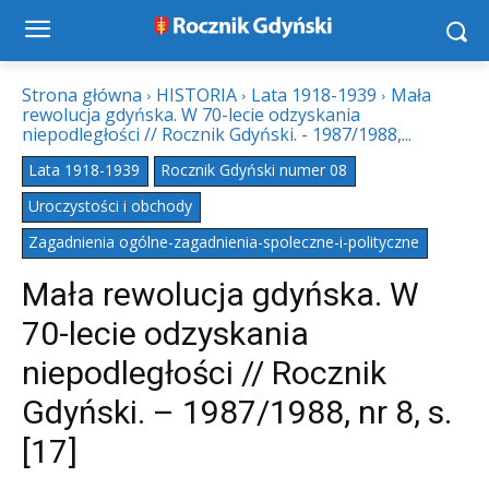
Strona główna
HISTORIA
Lata 1918-1939
Mała
rewolucja gdyńska. W 70-lecie odzyskania
niepodległości // Rocznik Gdyński. - 1987/1988,...
Lata 1918-1939
Rocznik Gdyński numer 08
Uroczystości i obchody
Zagadnienia ogólne-zagadnienia-spoleczne-i-polityczne
Mała rewolucja gdyńska. W
70-lecie odzyskania
niepodległości // Rocznik
Gdyński. – 1987/1988, nr 8, s.
[17]