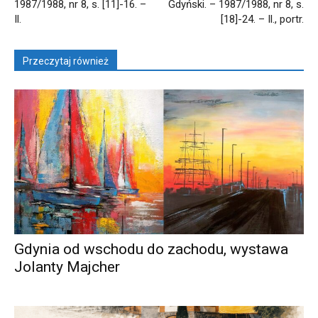
1987/1988, nr 8, s. [11]-16. –
Gdyński. – 1987/1988, nr 8, s.
Il.
[18]-24. – Il., portr.
Przeczytaj również
Gdynia od wschodu do zachodu, wystawa
Jolanty Majcher