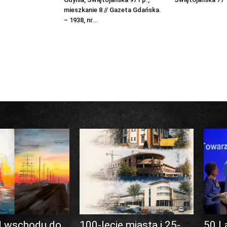
mieszkanie 8 // Gazeta Gdańska.
– 1938, nr...
d wschodu do
100-lecie miasta i 25-
50 L