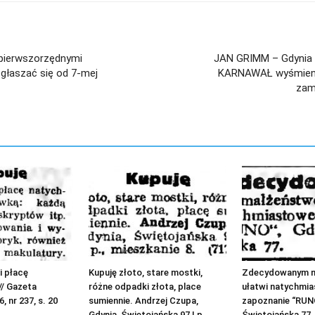
 pierwszorzędnymi
JAN GRIMM – Gdynia 
Zgłaszać się od 7-mej
KARNAWAŁ wyśmienite
zam
i płacę
Kupuję złoto, stare mostki,
Zdecydowanym n
// Gazeta
różne odpadki złota, place
ułatwi natychmi
, nr 237, s. 20
sumiennie. Andrzej Czupa,
zapoznanie “RUNO
Gdynia, Świętojańska 97 I p.,
Świętojańska 77