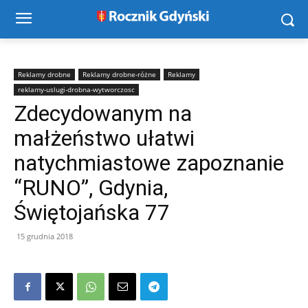
Reklamy drobne
Reklamy drobne-różne
Reklamy
reklamy-uslugi-drobna-wytworczosc
Zdecydowanym na
małżeństwo ułatwi
natychmiastowe zapoznanie
“RUNO”, Gdynia,
Świętojańska 77
15 grudnia 2018