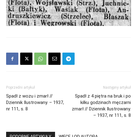
Poprzedni artykuł
Następny artykuł
Spadł z wozu i zmarł //
Spadł z 4 piętra na bruk i po
Dziennik Ilustrowany. – 1937,
kilku godzinach męczarni
nr 111, s. 8
zmarł // Dziennik Ilustrowany.
– 1937, nr 111, s. 8
PODOBNE ARTYKUŁY
WIĘCEJ OD AUTORA