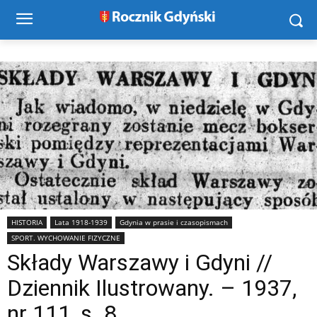
HISTORIA
Lata 1918-1939
Gdynia w prasie i czasopismach
SPORT. WYCHOWANIE FIZYCZNE
Składy Warszawy i Gdyni //
Dziennik Ilustrowany. – 1937,
nr 111, s. 8