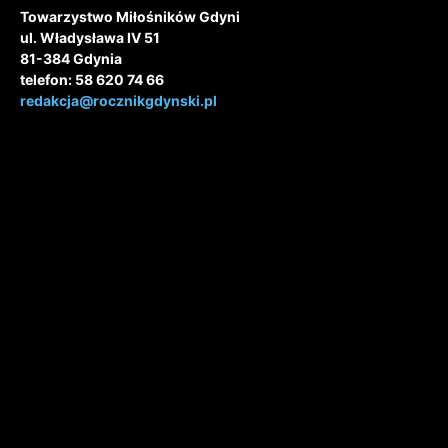
Redakcja Rocznika Gdyńskiego
Towarzystwo Miłośników Gdyni
ul. Władysława IV 51
81-384 Gdynia
telefon: 58 620 74 66
redakcja@rocznikgdynski.pl