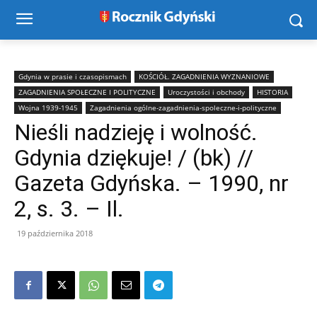
Gdynia w prasie i czasopismach
KOŚCIÓŁ. ZAGADNIENIA WYZNANIOWE
ZAGADNIENIA SPOŁECZNE I POLITYCZNE
Uroczystości i obchody
HISTORIA
Wojna 1939-1945
Zagadnienia ogólne-zagadnienia-spoleczne-i-polityczne
Nieśli nadzieję i wolność.
Gdynia dziękuje! / (bk) //
Gazeta Gdyńska. – 1990, nr
2, s. 3. – Il.
19 października 2018