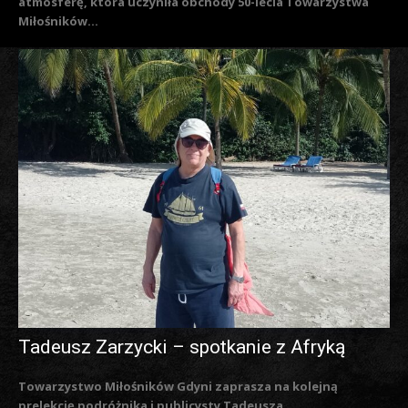
atmosferę, która uczyniła obchody 50-lecia Towarzystwa
Miłośników...
Tadeusz Zarzycki – spotkanie z Afryką
Towarzystwo Miłośników Gdyni zaprasza na kolejną
prelekcję podróżnika i publicysty Tadeusza