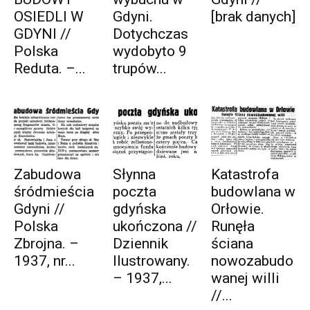
OSIEDLI W
Gdyni.
[brak danych]
GDYNI //
Dotychczas
Polska
wydobyto 9
Reduta. –...
trupów...
Zabudowa
Słynna
Katastrofa
śródmieścia
poczta
budowlana w
Gdyni //
gdyńska
Orłowie.
Polska
ukończona //
Runęła
Zbrojna. –
Dziennik
ściana
1937, nr...
Ilustrowany.
nowozabudo
– 1937,...
wanej willi
//...