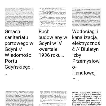
Gmach
Ruch
Wodociągi i
sanitariatu
budowlany w
kanalizacja,
portowego w
Gdyni w IV
elektrycznoś
Gdyni //
kwartale
ć // Biuletyn
Wiadomości
1936 roku...
Izby
Portu
Przemysłow
Gdyńskiego..
o-
..
Handlowej.
–...