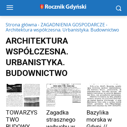
Strona główna
ZAGADNIENIA GOSPODARCZE
Architektura współczesna. Urbanistyka. Budownictwo
ARCHITEKTURA
WSPÓŁCZESNA.
URBANISTYKA.
BUDOWNICTWO
TOWARZYS
Zagadka
Bazylika
TWO
strasznego
morska w
BUDOWY
wybuchu w
Gdyni //