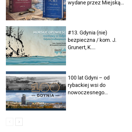
wydane przez Miejską...
#13. Gdynia (nie)
bezpieczna / kom. J.
Grunert, K....
100 lat Gdyni – od
rybackiej wsi do
nowoczesnego...