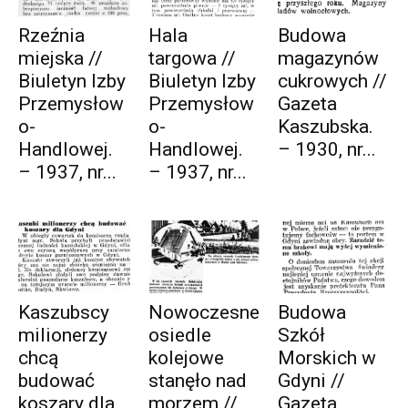
Rzeźnia
Hala
Budowa
miejska //
targowa //
magazynów
Biuletyn Izby
Biuletyn Izby
cukrowych //
Przemysłow
Przemysłow
Gazeta
o-
o-
Kaszubska.
Handlowej.
Handlowej.
– 1930, nr...
– 1937, nr...
– 1937, nr...
Kaszubscy
Nowoczesne
Budowa
milionerzy
osiedle
Szkół
chcą
kolejowe
Morskich w
budować
stanęło nad
Gdyni //
koszary dla
morzem //
Gazeta