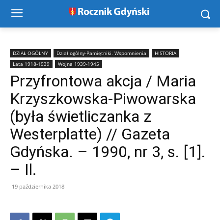
DZIAŁ OGÓLNY
Dział ogólny-Pamiętniki. Wspomnienia
HISTORIA
Lata 1918-1939
Wojna 1939-1945
Przyfrontowa akcja / Maria
Krzyszkowska-Piwowarska
(była świetliczanka z
Westerplatte) // Gazeta
Gdyńska. – 1990, nr 3, s. [1].
– Il.
19 października 2018