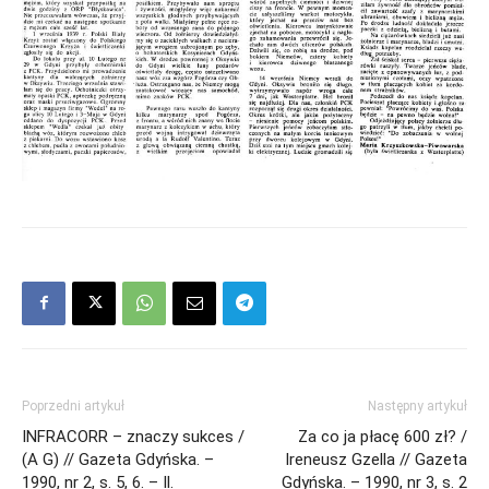
Poprzedni artykuł
Następny artykuł
INFRACORR – znaczy sukces /
Za co ja płacę 600 zł? /
(A G) // Gazeta Gdyńska. –
Ireneusz Gzella // Gazeta
1990, nr 2, s. 5, 6. – Il.
Gdyńska. – 1990, nr 3, s. 2