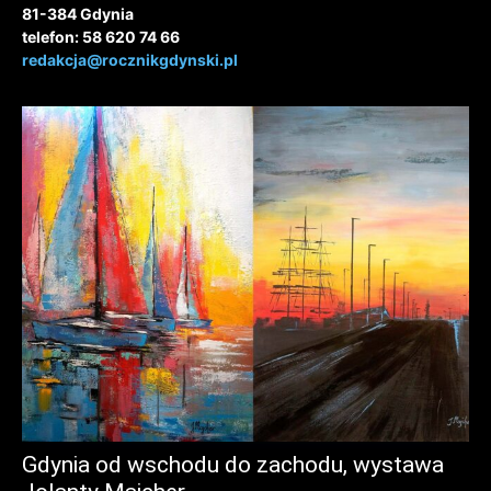
81-384 Gdynia
telefon: 58 620 74 66
redakcja@rocznikgdynski.pl
Gdynia od wschodu do zachodu, wystawa