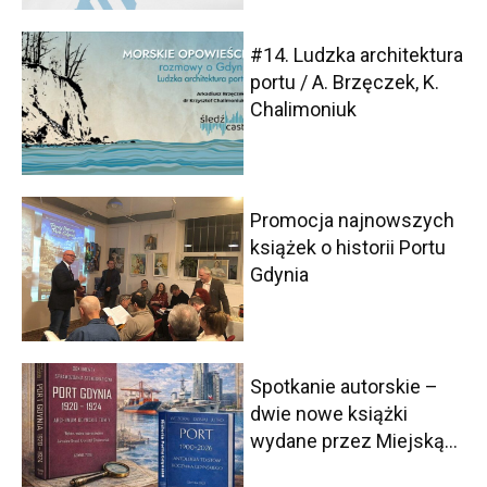
#14. Ludzka architektura
portu / A. Brzęczek, K.
Chalimoniuk
Promocja najnowszych
książek o historii Portu
Gdynia
Spotkanie autorskie –
dwie nowe książki
wydane przez Miejską...