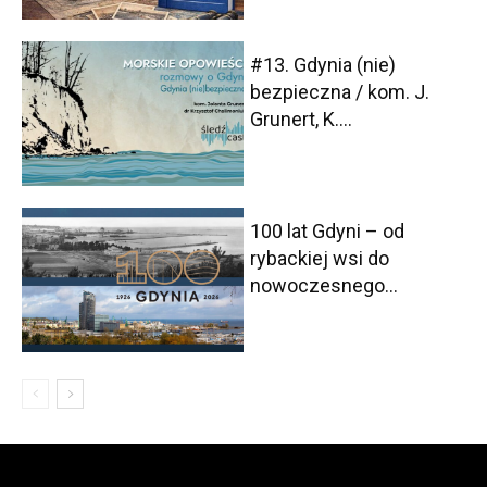
#13. Gdynia (nie)
bezpieczna / kom. J.
Grunert, K....
100 lat Gdyni – od
rybackiej wsi do
nowoczesnego...