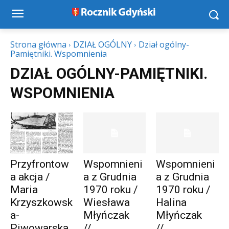
Strona główna
DZIAŁ OGÓLNY
Dział ogólny-
Pamiętniki. Wspomnienia
DZIAŁ OGÓLNY-PAMIĘTNIKI.
WSPOMNIENIA
Przyfrontow
Wspomnieni
Wspomnieni
a akcja /
a z Grudnia
a z Grudnia
Maria
1970 roku /
1970 roku /
Krzyszkowsk
Wiesława
Halina
a-
Młyńczak
Młyńczak
Piwowarska
//...
//...