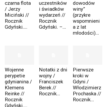
czarna flota
uczestników
dowodów
/ Jerzy
i świadków
winy”
Miciński //
wydarzeń //
(przykre
Rocznik
Rocznik
wspomnieni
Gdyński....
Gdyński. –...
a z lat
młodości)...
Wojenne
Notatki z dni
Pierwsze
perypetie
wojny /
kroki w
gdynianina /
Franciszek
Gdyni /
Klemens
Berek //
Włodzimierz
Reinke //
Rocznik...
Prochaska //
Rocznik
Rocznik...
Gdyński....