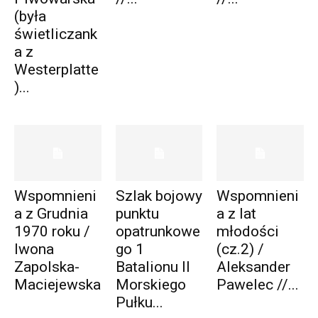
(była
świetliczank
a z
Westerplatte
)...
Wspomnieni
Szlak bojowy
Wspomnieni
a z Grudnia
punktu
a z lat
1970 roku /
opatrunkowe
młodości
Iwona
go 1
(cz.2) /
Zapolska-
Batalionu II
Aleksander
Maciejewska
Morskiego
Pawelec //...
Pułku...