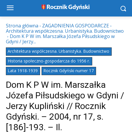
Strona główna
ZAGADNIENIA GOSPODARCZE
Architektura współczesna. Urbanistyka. Budownictwo
Dom K P W im. Marszałka Józefa Piłsudskiego w
Gdyni / Jerzy...
Architektura współczesna. Urbanistyka. Budownictwo
Historia społeczno-gospodarcza do 1956 r.
Lata 1918-1939
Rocznik Gdyński numer 17
Dom K P W im. Marszałka
Józefa Piłsudskiego w Gdyni /
Jerzy Kupliński // Rocznik
Gdyński. – 2004, nr 17, s.
[186]-193. – Il.