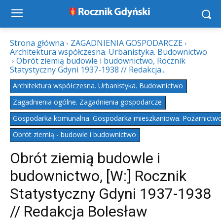
Strona główna
ZAGADNIENIA GOSPODARCZE
Architektura współczesna. Urbanistyka. Budownictwo
Obrót ziemią budowle i budownictwo, Rocznik
Statystyczny Gdyni 1937-1938 // Redakcja...
Architektura współczesna. Urbanistyka. Budownictwo
Zagadnienia ogólne. Zagadnienia gospodarcze
Gospodarka komunalna. Gospodarka mieszkaniowa. Pożarnictw
Obrót ziemią - budowle i budownictwo
Obrót ziemią budowle i
budownictwo, [W:] Rocznik
Statystyczny Gdyni 1937-1938
// Redakcja Bolesław