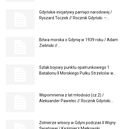
Gdyńskie inicjatywy pamięci narodowej /
Ryszard Toczek // Rocznik Gdyński. –...
Bitwa morska o Gdynię w 1939 roku / Adam
Zieliński //...
Szlak bojowy punktu opatrunkowego 1
Batalionu II Morskiego Pułku Strzelców w...
Wspomnienia z lat młodości (cz.2) /
Aleksander Pawelec // Rocznik Gdyński....
Żołnierze włoscy w Gdyni podczas II Wojny
Światowej / Kazimierz Małkowski...